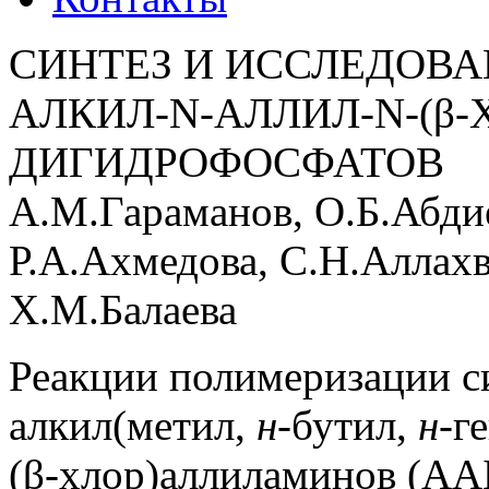
СИНТЕЗ И ИССЛЕДОВА
АЛКИЛ-N-АЛЛИЛ-N-(
ДИГИДРОФОСФАТОВ
А.М.Гараманов, О.Б.Абдие
Р.А.Ахмедова, С.Н.Аллах
Х.М.Балаева
Реакции полимеризации с
алкил(метил,
н
-бутил,
н
-г
(β-хлор)аллиламинов (АА