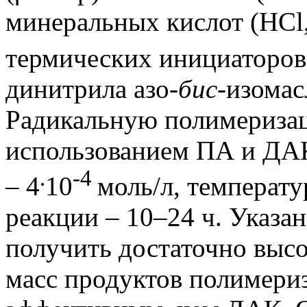
минеральных кислот (HC
термических инициаторов
динитрила азо-
бис
-изомас
Радикальную полимериза
использованием ПА и ДАК
.
-4
– 4
10
моль/л, температу
реакции – 10–24 ч. Указа
получить достаточно выс
масс продуктов полимериз