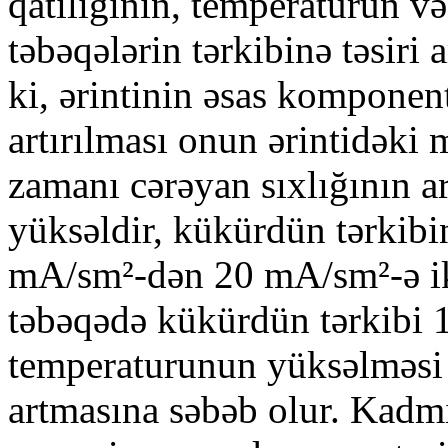
qatılığının, temperaturun v
təbəqələrin tərkibinə təsiri
ki, ərintinin əsas komponent
artırılması onun ərintidəki 
zamanı cərəyan sıxlığının a
yüksəldir, kükürdün tərkibin
mA/sm²-dən 20 mA/sm²-ə iki
təbəqədə kükürdün tərkibi 11
temperaturunun yüksəlməsi 
artmasına səbəb olur. Kad