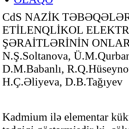
CdS NAZİK TƏBƏQƏLƏR
ETİLENQLİKOL ELEKT
ŞƏRAİTLƏRİNİN ONLAR
N.Ş.Soltanova, Ü.M.Qurba
D.M.Babanlı, R.Q.Hüseynova
H.Ç.Əliyeva, D.B.Tağıyev
Kadmium ilə elementar kük