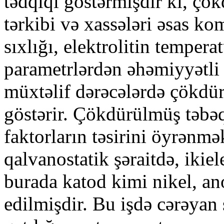
tədqiqi göstərmişdir ki, çö
tərkibi və xassələri əsas ko
sıxlığı, elektrolitin temper
parametrlərdən əhəmiyyətli d
müxtəlif dərəcələrdə çökdür
göstərir. Çökdürülmüş təbəq
faktorların təsirini öyrənm
qalvanostatik şəraitdə, ikie
burada katod kimi nikel, ano
edilmişdir. Bu işdə cərəyan