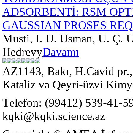
ADSORBENTİ: RSM OP
GAUSSIAN PROSES REQ
Musti, I. U. Usman, U. Ç. 
Hedrevy
Davamı
AZ1143, Bakı, H.Cavid pr
Kataliz və Qeyri-üzvi Kimya
Тelefon: (99412) 539-41-59
kqki@kqki.science.az