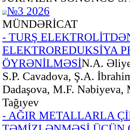
№3 2026
MÜNDƏRİCAT
- TURŞ ELEKTROLİTDƏ
ELEKTROREDUKSİYA P
ÖYRƏNİLMƏSİ
N.A. Əliy
S.P. Cavadova, Ş.A. İbrahi
Dadaşova, M.F. Nəbiyeva, 
Tağıyev
- AĞIR METALLARLA Ç
TƏMİZLƏNMƏSİ ÜÇÜN 