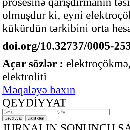
prosesinə qarışdırmanın təs
olmuşdur ki, eyni elektroçö
kükürdün tərkibini orta hesa
doi.org/10.32737/0005-25
Açar sözlər :
elektroçökmə
elektroliti
Məqaləyə baxın
QEYDİYYAT
Qeydiyyat
Daxil olun
JURNALIN SONUNCU SA