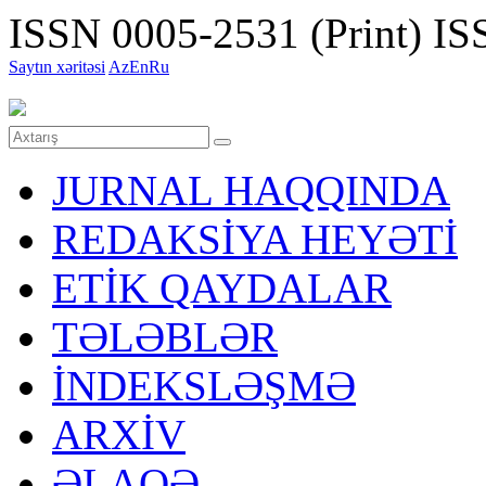
ISSN 0005-2531 (Print)
ISS
Saytın xəritəsi
Az
En
Ru
JURNAL HAQQINDA
REDAKSİYA HEYƏTİ
ETİK QAYDALAR
TƏLƏBLƏR
İNDEKSLƏŞMƏ
ARXİV
ƏLAQƏ