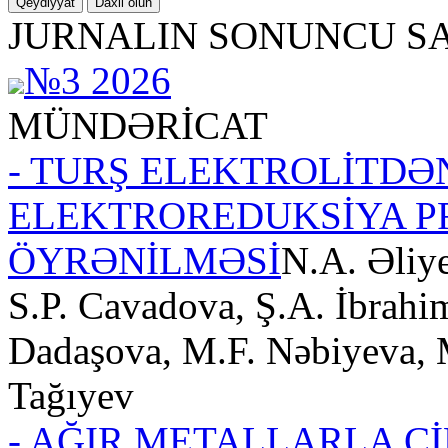
Qeydiyyat
Daxil olun
JURNALIN SONUNCU SA
№3 2026
MÜNDƏRİCAT
- TURŞ ELEKTROLİTDƏ
ELEKTROREDUKSİYA P
ÖYRƏNİLMƏSİ
N.A. Əliy
S.P. Cavadova, Ş.A. İbrahi
Dadaşova, M.F. Nəbiyeva, 
Tağıyev
- AĞIR METALLARLA Ç