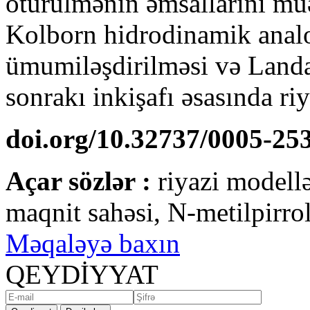
ötürülmənin əmsallarını mü
Kolborn hidrodinamik analo
ümumiləşdirilməsi və Landa
sonrakı inkişafı əsasında ri
doi.org/10.32737/0005-25
Açar sözlər :
riyazi modellə
maqnit sahəsi, N-metilpirro
Məqaləyə baxın
QEYDİYYAT