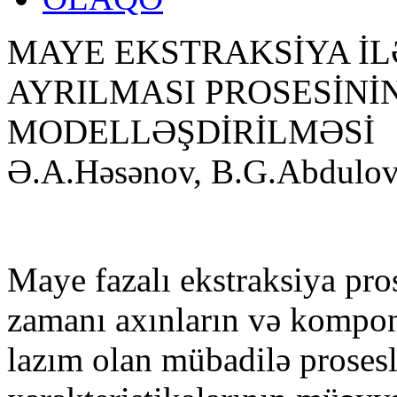
MAYE EKSTRAKSİYA İL
AYRILMASI PROSESİNİN
MODELLƏŞDİRİLMƏSİ
Ə.A.Həsənov, B.G.Abdulo
Maye fazalı ekstraksiya pros
zamanı axınların və kompone
lazım olan mübadilə prosesl