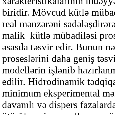
xarakteristikalarının müəyy
biridir. Mövcud kütlə mübad
real mənzərəni sadələşdirə
malik kütlə mübadiləsi pro
əsasda təsvir edir. Bunun nə
proseslərini daha geniş təsv
modellərin işlənib hazırla
edilir. Hidrodinamik tədqiq
minimum eksperimental məlu
davamlı və dispers fazalard