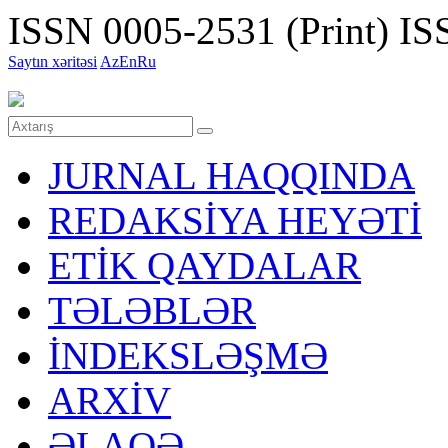
ISSN 0005-2531 (Print)
ISS
Saytın xəritəsi
Az
En
Ru
JURNAL HAQQINDA
REDAKSİYA HEYƏTİ
ETİK QAYDALAR
TƏLƏBLƏR
İNDEKSLƏŞMƏ
ARXİV
ƏLAQƏ