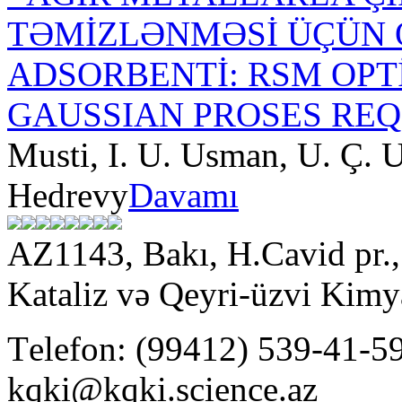
TƏMİZLƏNMƏSİ ÜÇÜN 
ADSORBENTİ: RSM OP
GAUSSIAN PROSES REQ
Musti, I. U. Usman, U. Ç. 
Hedrevy
Davamı
AZ1143, Bakı, H.Cavid pr
Kataliz və Qeyri-üzvi Kimya
Тelefon: (99412) 539-41-59
kqki@kqki.science.az