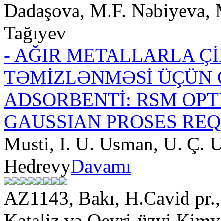
Dadaşova, M.F. Nəbiyeva, 
Tağıyev
- AĞIR METALLARLA Ç
TƏMİZLƏNMƏSİ ÜÇÜN 
ADSORBENTİ: RSM OP
GAUSSIAN PROSES REQ
Musti, I. U. Usman, U. Ç. 
Hedrevy
Davamı
AZ1143, Bakı, H.Cavid pr
Kataliz və Qeyri-üzvi Kimya