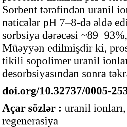
Sorbent tərəfindən uranil io
nəticələr pH 7–8-də əldə ed
sorbsiya dərəcəsi ~89–93%,
Müəyyən edilmişdir ki, pros
tikili sopolimer uranil ionla
desorbsiyasından sonra təkra
doi.org/10.32737/0005-25
Açar sözlər :
uranil ionları,
rege­ne­rasiya