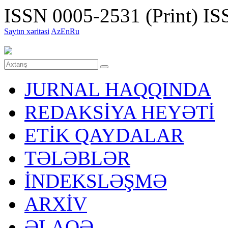
ISSN 0005-2531 (Print)
ISS
Saytın xəritəsi
Az
En
Ru
JURNAL HAQQINDA
REDAKSİYA HEYƏTİ
ETİK QAYDALAR
TƏLƏBLƏR
İNDEKSLƏŞMƏ
ARXİV
ƏLAQƏ