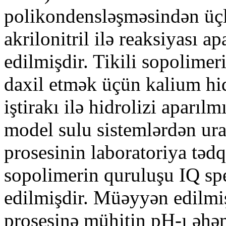
polikondensləşməsindən üçl
akrilonitril ilə reaksiyası ap
edilmişdir. Tikili sopolime
daxil etmək üçün kalium hi
iştirakı ilə hidrolizi aparıl
model sulu sistemlərdən uran
prosesinin laboratoriya tədq
sopolimerin quruluşu IQ spe
edilmişdir. Müəyyən edilmişd
prosesinə mühitin pH-ı əhəmi