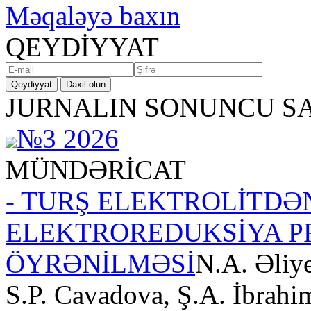
Məqaləyə baxın
QEYDİYYAT
Qeydiyyat
Daxil olun
JURNALIN SONUNCU SA
№3 2026
MÜNDƏRİCAT
- TURŞ ELEKTROLİTDƏ
ELEKTROREDUKSİYA P
ÖYRƏNİLMƏSİ
N.A. Əliy
S.P. Cavadova, Ş.A. İbrahi