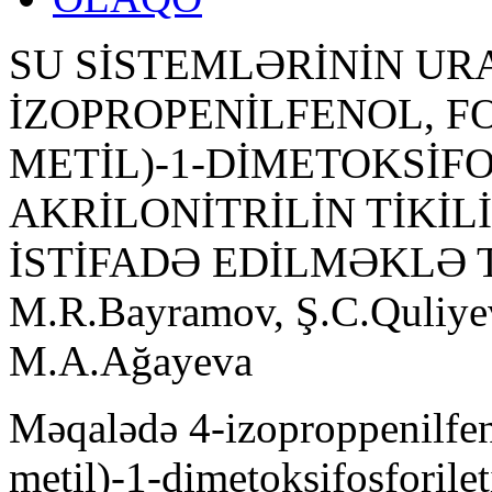
SU SİSTEMLƏRİNİN UR
İZOPROPENİLFENOL, FO
METİL)-1-DİMETOKSİFO
AKRİLONİTRİLİN TİKİ
İSTİFADƏ EDİLMƏKLƏ
M.R.Bayramov, Ş.C.Quliye
M.A.Ağayeva
Məqalədə 4-izoproppenilfen
metil)-1-dimetoksifosforilet