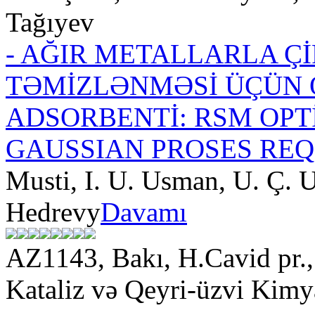
Tağıyev
- AĞIR METALLARLA Ç
TƏMİZLƏNMƏSİ ÜÇÜN 
ADSORBENTİ: RSM OP
GAUSSIAN PROSES REQ
Musti, I. U. Usman, U. Ç. 
Hedrevy
Davamı
AZ1143, Bakı, H.Cavid pr
Kataliz və Qeyri-üzvi Kimya