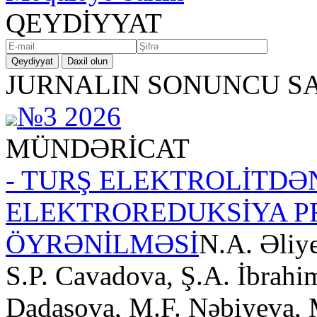
QEYDİYYAT
Qeydiyyat
Daxil olun
JURNALIN SONUNCU SA
№3 2026
MÜNDƏRİCAT
- TURŞ ELEKTROLİTDƏ
ELEKTROREDUKSİYA P
ÖYRƏNİLMƏSİ
N.A. Əliy
S.P. Cavadova, Ş.A. İbrahi
Dadaşova, M.F. Nəbiyeva, 