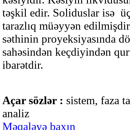
təşkil edir. Soliduslar isə 
tarazlıq müəyyən edilmişdir
səthinin proyeksiyasında dö
sahəsindən keçdiyindən qur
ibarətdir.
Açar sözlər :
sistem, faza t
analiz
Məqaləyə baxın