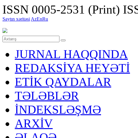
ISSN 0005-2531 (Print)
ISS
Saytın xəritəsi
Az
En
Ru
JURNAL HAQQINDA
REDAKSİYA HEYƏTİ
ETİK QAYDALAR
TƏLƏBLƏR
İNDEKSLƏŞMƏ
ARXİV
ƏLAQƏ