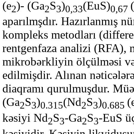
(e
)- (Ga
S
)
(EuS)
2
2
3
0,33
0,67
aparılmşdır. Hazırlanmış nü
kompleks metodları (differe
rentgenfaza analizi (RFA),
mikrobərkliyin ölçülməsi və 
edilmişdir. Alınan nəticələr
diaqramı qurulmuşdur. Müəy
(Ga
S
)
(Nd
S
)
(
2
3
0.315
2
3
0.685
kəsiyi Nd
S
-Ga
S
-EuS üç
2
3
2
3
kəsiyidir. Kəsiyin likvidusu