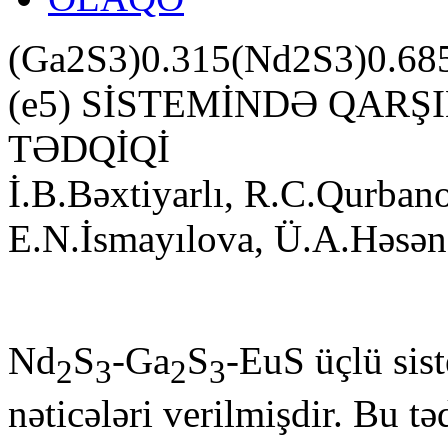
(Ga2S3)0.315(Nd2S3)0.685
(e5) SİSTEMİNDƏ QARŞ
TƏDQİQİ
İ.B.Bəxtiyarlı, R.C.Qurban
E.N.İsmayılova, Ü.A.Həs
Nd
S
-Ga
S
-EuS üçlü sis
2
3
2
3
nəticələri verilmişdir. Bu t